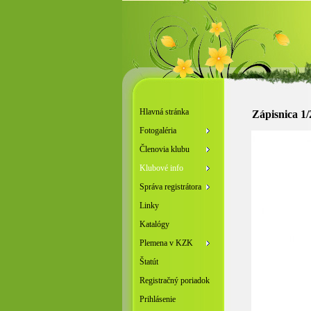
Hlavná stránka
Zápisnica 1/
Fotogaléria
Členovia klubu
Klubové info
Správa registrátora
Linky
Katalógy
Plemena v KZK
Štatút
Registračný poriadok
Prihlásenie